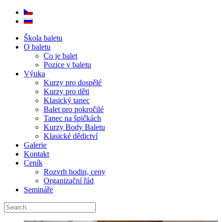
Škola baletu
O baletu
Co je balet
Pozice v baletu
Výuka
Kurzy pro dospělé
Kurzy pro děti
Klasický tanec
Balet pro pokročilé
Tanec na špičkách
Kurzy Body Baletu
Klasické dědictví
Galerie
Kontakt
Ceník
Rozvrh hodin, ceny
Organizační řád
Semináře