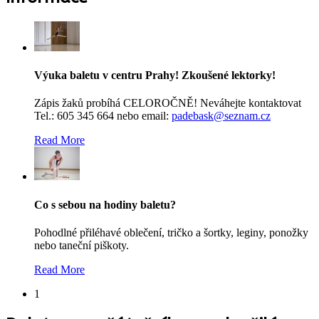
Výuka baletu v centru Prahy! Zkoušené lektorky!
Zápis žaků probíhá CELOROČNĚ! Neváhejte kontaktovat
Tel.: 605 345 664 nebo email:
padebask@seznam.cz
Read More
Co s sebou na hodiny baletu?
Pohodlné přiléhavé oblečení, tričko a šortky, leginy, ponožky
nebo taneční piškoty.
Read More
1