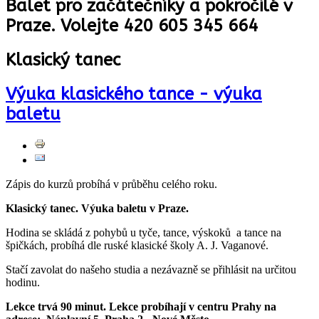
Balet pro začátečníky a pokročilé v
Praze. Volejte 420 605 345 664
Klasický tanec
Výuka klasického tance - výuka
baletu
Zápis do kurzů probíhá v průběhu celého roku.
Klasický tanec. Výuka baletu v Praze.
Hodina se skládá z pohybů u tyče, tance, výskoků a tance na
špičkách, probíhá dle ruské klasické školy A. J. Vaganové.
Stačí zavolat do našeho studia a nezávazně se přihlásit na určitou
hodinu.
Lekce trvá 90 minut. Lekce probíhají v centru Prahy na